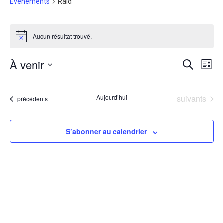
Évènements
Raid
Évènements
Aucun résultat trouvé.
Notice
À venir
Recherche
Navig
Recherche
Liste
de
et
vues
Sélectionnez
navigation
Évène
une
de
date.
Évènements
Aujourd’hui
suivants
vues
Évènements
précédents
Évènement
S’abonner au calendrier