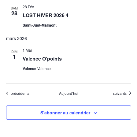
28 Fév
SAM
28
LOST HIVER 2026 4
Saint-Just-Malmont
mars 2026
1 Mar
DIM
1
Valence O’points
Valence
Valence
Évènements
Évènements
précédents
Aujourd’hui
suivants
S’abonner au calendrier