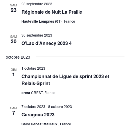
23 septembre 2023
Évènement
SAM
23
Régionale de Nuit La Praille
Hauteville Lompnes (01)
, France
30 septembre 2023
SAM
30
O’Lac d’Annecy 2023 4
octobre 2023
1 octobre 2023
DIM
1
Championnat de Ligue de sprint 2023 et
Relais-Sprint
crest
CREST, France
7 octobre 2023
-
8 octobre 2023
SAM
7
Garagnas 2023
Saint Genest Malifaux
, France