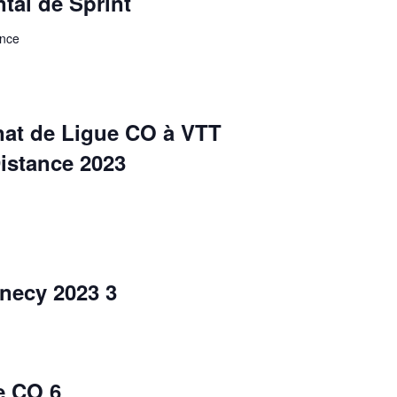
tal de Sprint
ance
at de Ligue CO à VTT
istance 2023
necy 2023 3
e CO 6