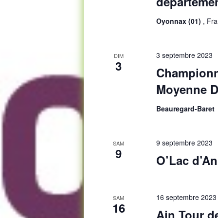
départemen
Oyonnax (01)
, Fr
3 septembre 2023
DIM
3
Championn
Moyenne D
Beauregard-Baret
9 septembre 2023
SAM
9
O’Lac d’An
16 septembre 2023
SAM
16
Ain Tour d