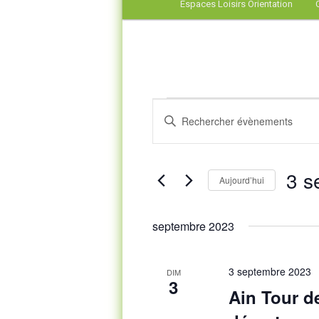
Espaces Loisirs Orientation
Évènements
Recherche
Saisir
et
mot-
navigation
clé.
de
Rechercher
vues
Évènements
3 s
par
Évènements
Aujourd’hui
mot-
Sélect
clé.
une
septembre 2023
date.
3 septembre 2023
DIM
3
Ain Tour 