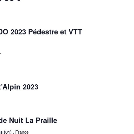
O 2023 Pédestre et VTT
T
t’Alpin 2023
e Nuit La Praille
s (01)
, France