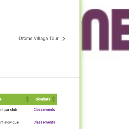
Drôme Village Tour
e
Résultats
t par club
Classements
t individuel
Classements