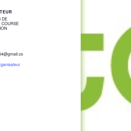
TEUR
B DE
 COURSE
ION
04@gmail.co
Organisateur