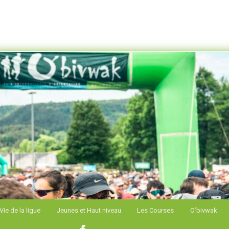
e Alpes de Course d'Orientation
Vie de la ligue
Jeunes et Haut niveau
Les Courses
O’bivwak