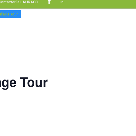
Contacter la LAURACO
in
llage Tour
age Tour