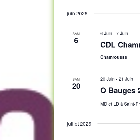
Sélect
clé.
une
juin 2026
date.
6 Juin
-
7 Juin
SAM
6
CDL Chamr
Chamrousse
20 Juin
-
21 Juin
SAM
20
O Bauges 
MD et LD à Saint-Fr
juillet 2026