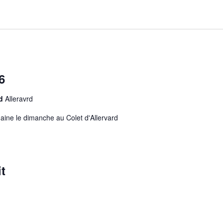
6
rd
Alleravrd
aine le dimanche au Colet d'Allervard
t