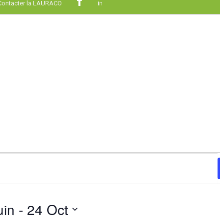
Contacter la LAURACO
in
uin
 - 
24 Oct