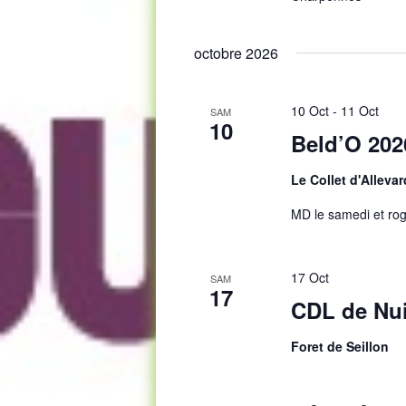
octobre 2026
10 Oct
-
11 Oct
SAM
10
Beld’O 202
Le Collet d'Alleva
MD le samedi et rog
17 Oct
SAM
17
CDL de Nui
Foret de Seillon