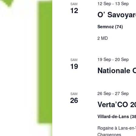
12 Sep
-
13 Sep
SAM
12
O’ Savoyar
Semnoz (74)
2 MD
19 Sep
-
20 Sep
SAM
19
Nationale 
26 Sep
-
27 Sep
SAM
26
Verta’CO 2
Villard-de-Lans (3
Rogaine à Lans-en-V
Charpennes