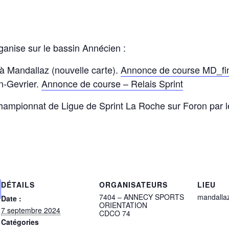
ganise sur le bassin Annécien :
 Mandallaz (nouvelle carte).
Annonce de course MD_fi
n-Gevrier.
Annonce de course – Relais Sprint
Championnat de Ligue de Sprint La Roche sur Foron par
DÉTAILS
ORGANISATEURS
LIEU
7404 – ANNECY SPORTS
mandalla
Date :
ORIENTATION
7 septembre 2024
CDCO 74
Catégories