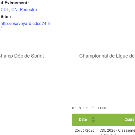
d’Évènement:
CDL
,
CN
,
Pedestre
Site :
http://osavoyard.cdco74.fr
/
hamp Dép de Sprint
Championnat de Ligue de 
DERNIERS RÉSULTATS
Date
Cours
25/06/2026
CDL 2026 - Classemen
provisoire