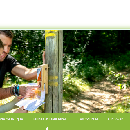
e Alpes de Course d'Orientation
Vie de la ligue
Jeunes et Haut niveau
Les Courses
O’bivwak