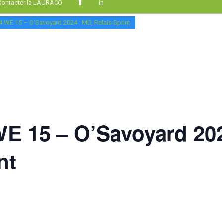
Contacter la LAURACO
in
 WE 15 – O’Savoyard 2024 : MD, Relais-Sprint
E 15 – O’Savoyard 202
nt