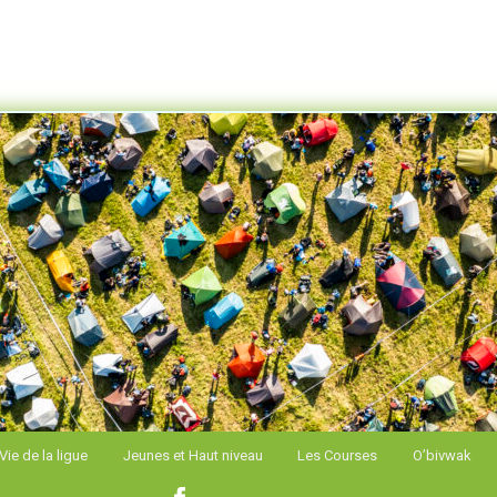
e Alpes de Course d'Orientation
Vie de la ligue
Jeunes et Haut niveau
Les Courses
O’bivwak