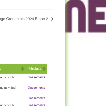
nge Grenoblois 2024 Etape 2
e
Résultats
t par club
Classements
t individuel
Classements
Classements
t par club
Classements