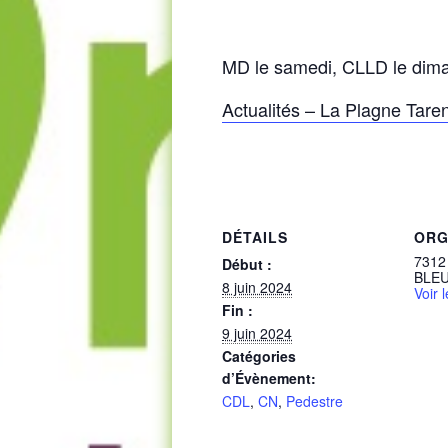
MD le samedi, CLLD le dim
Actualités – La Plagne Taren
DÉTAILS
ORG
7312
Début :
BLE
8 juin 2024
Voir 
Fin :
9 juin 2024
Catégories
d’Évènement:
CDL
,
CN
,
Pedestre