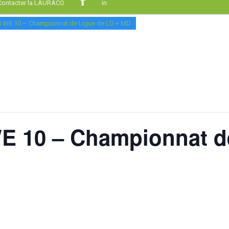
Contacter la LAURACO
in
 WE 10 – Championnat de Ligue de LD + MD
 10 – Championnat d