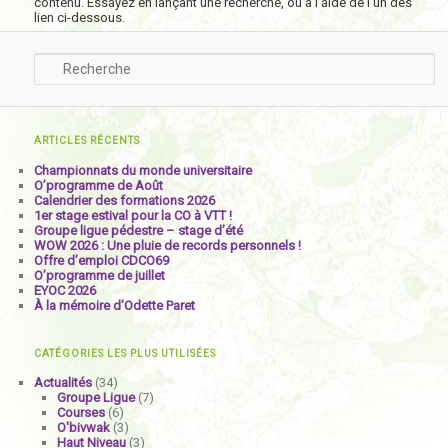
contenu. Essayez en lançant une recherche, ou à l’aide de l’un des
lien ci-dessous.
Recherche
ARTICLES RÉCENTS
Championnats du monde universitaire
O’programme de Août
Calendrier des formations 2026
1er stage estival pour la CO à VTT !
Groupe ligue pédestre – stage d’été
WOW 2026 : Une pluie de records personnels !
Offre d’emploi CDCO69
O’programme de juillet
EYOC 2026
À la mémoire d’Odette Paret
CATÉGORIES LES PLUS UTILISÉES
Actualités
(34)
Groupe Ligue
(7)
Courses
(6)
O'bivwak
(3)
Haut Niveau
(3)