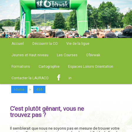
Site de la Ligue Auvergne Rhone Alpes de Course d'Orientation
LAURACO
Menu principal
Accueil
Découvrir la CO
Vie de la ligue
Aller au contenu principal
Aller au contenu secondaire
Jeunes et Haut niveau
Les Courses
O’bivwak
Formations
Cartographie
Espaces Loisirs Orientation
Contacter la LAURACO
in
Home
>
404
C’est plutôt gênant, vous ne
trouvez pas ?
Il semblerait que nous ne soyons pas en mesure de trouver votre