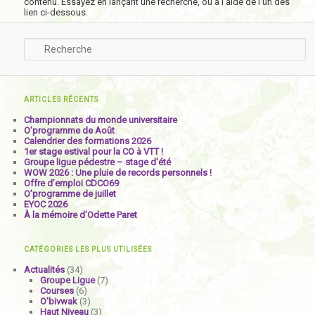
contenu. Essayez en lançant une recherche, ou à l’aide de l’un des
lien ci-dessous.
Recherche
ARTICLES RÉCENTS
Championnats du monde universitaire
O’programme de Août
Calendrier des formations 2026
1er stage estival pour la CO à VTT !
Groupe ligue pédestre – stage d’été
WOW 2026 : Une pluie de records personnels !
Offre d’emploi CDCO69
O’programme de juillet
EYOC 2026
À la mémoire d’Odette Paret
CATÉGORIES LES PLUS UTILISÉES
Actualités
(34)
Groupe Ligue
(7)
Courses
(6)
O'bivwak
(3)
Haut Niveau
(3)