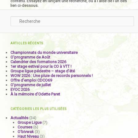
contenu. Essayez en lançant une recherche, ou à l’aide de l’un des
lien ci-dessous.
Recherche
ARTICLES RÉCENTS
Championnats du monde universitaire
O’programme de Août
Calendrier des formations 2026
1er stage estival pour la CO à VTT !
Groupe ligue pédestre – stage d’été
WOW 2026 : Une pluie de records personnels !
Offre d’emploi CDCO69
O’programme de juillet
EYOC 2026
À la mémoire d’Odette Paret
CATÉGORIES LES PLUS UTILISÉES
Actualités
(34)
Groupe Ligue
(7)
Courses
(6)
O'bivwak
(3)
Haut Niveau
(3)