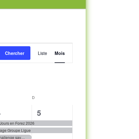
Navigation
de
Chercher
Liste
Mois
vues
Évènement
MEDI
D
DIMANCHE
3
2
4
5
évènements,
évènements,
 Jours en Forez 2026
tage Groupe Ligue
Challenge savoyard 2026 2