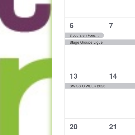
2
1
6
7
évènements,
évènem
3 Jours en Forez 2026
Stage Groupe Ligue
1
1
13
14
évènement,
évènem
SWISS O WEEK 2026
0
0
20
21