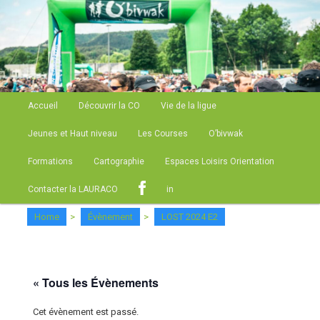
Site de la Ligue Auvergne Rhone Alpes de Course d'Orientation
LAURACO
Menu principal
Accueil
Découvrir la CO
Vie de la ligue
Aller au contenu principal
Jeunes et Haut niveau
Les Courses
O’bivwak
Formations
Cartographie
Espaces Loisirs Orientation
Contacter la LAURACO
in
Home
>
Évènement
>
LOST 2024 E2
« Tous les Évènements
Cet évènement est passé.