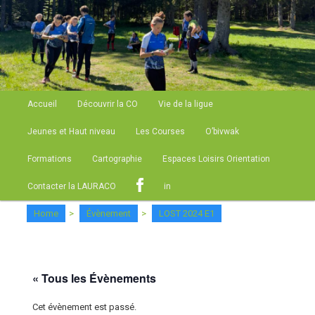
Site de la Ligue Auvergne Rhone Alpes de Course d'Orientation
LAURACO
Menu principal
Accueil
Découvrir la CO
Vie de la ligue
Aller au contenu principal
Jeunes et Haut niveau
Les Courses
O’bivwak
Formations
Cartographie
Espaces Loisirs Orientation
Contacter la LAURACO
in
Home
>
Évènement
>
LOST 2024 E1
« Tous les Évènements
Cet évènement est passé.