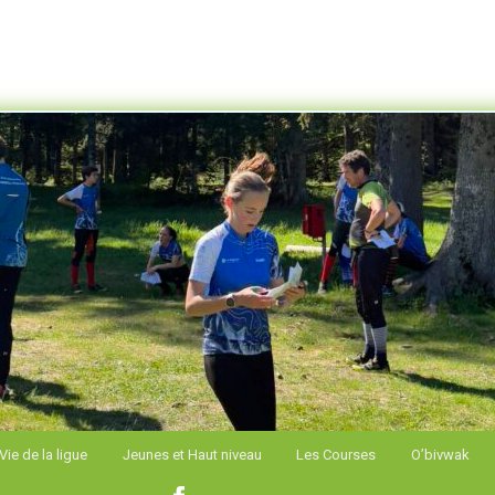
e Alpes de Course d'Orientation
Vie de la ligue
Jeunes et Haut niveau
Les Courses
O’bivwak