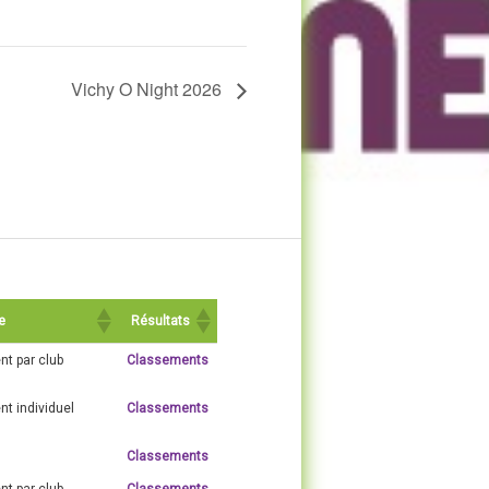
Vichy O Night 2026
e
Résultats
t par club
Classements
t individuel
Classements
Classements