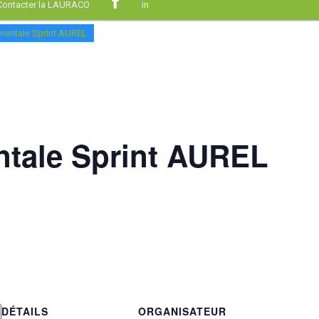
Contacter la LAURACO
in
mentale Sprint AUREL
tale Sprint AUREL
DÉTAILS
ORGANISATEUR