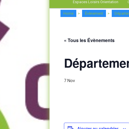
Espaces Loisirs Orientation
Home
>
Évènement
>
Départe
« Tous les Évènements
Départemen
7 Nov
Ajouter au calendrier