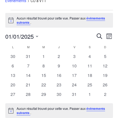
Évènements
CO à VTT
Évènements
Aucun résultat trouvé pour cette vue. Passer aux
évènements
Notice
suivants
.
01/01/2025
Recherche
Navig
Recherche
Mois
de
et
vues
Sélectionnez
navigation
Évène
une
Calendrier
L
LUNDI
M
MARDI
M
MERCREDI
J
JEUDI
V
VENDREDI
S
SAMEDI
D
DIMANC
de
date.
de
vues
0
0
0
0
0
0
0
30
31
1
2
3
4
5
Évènements
Évènement
évènements
évènements
évènements
évènements
évènements
évènements
évènem
0
0
0
0
0
0
0
6
7
8
9
10
11
12
évènements
évènements
évènements
évènements
évènements
évènements
évènem
0
0
0
0
0
0
0
13
14
15
16
17
18
19
évènements
évènements
évènements
évènements
évènements
évènements
évènem
0
0
0
0
0
0
0
20
21
22
23
24
25
26
évènements
évènements
évènements
évènements
évènements
évènements
évènem
0
0
0
0
0
0
0
27
28
29
30
31
1
2
évènements
évènements
évènements
évènements
évènements
évènements
évènem
Aucun résultat trouvé pour cette vue. Passer aux
évènements
Notice
suivants
.