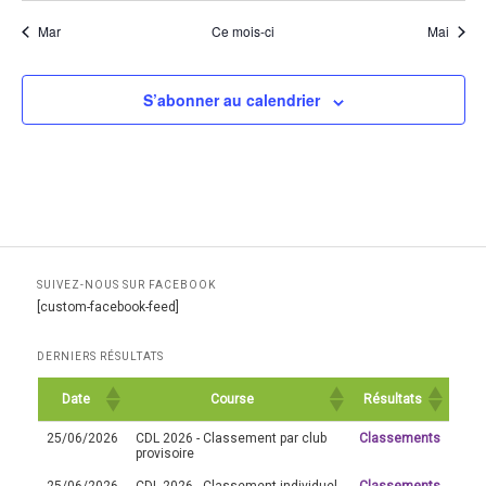
Mar
Ce mois-ci
Mai
S’abonner au calendrier
SUIVEZ-NOUS SUR FACEBOOK
[custom-facebook-feed]
DERNIERS RÉSULTATS
Date
Course
Résultats
25/06/2026
CDL 2026 - Classement par club
Classements
provisoire
25/06/2026
CDL 2026 - Classement individuel
Classements