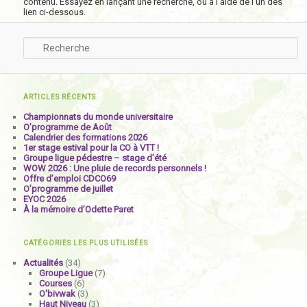
contenu. Essayez en lançant une recherche, ou à l’aide de l’un des
lien ci-dessous.
Recherche
ARTICLES RÉCENTS
Championnats du monde universitaire
O’programme de Août
Calendrier des formations 2026
1er stage estival pour la CO à VTT !
Groupe ligue pédestre – stage d’été
WOW 2026 : Une pluie de records personnels !
Offre d’emploi CDCO69
O’programme de juillet
EYOC 2026
À la mémoire d’Odette Paret
CATÉGORIES LES PLUS UTILISÉES
Actualités
(34)
Groupe Ligue
(7)
Courses
(6)
O'bivwak
(3)
Haut Niveau
(3)