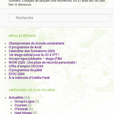
contenu. Essayez en lançant une recherche, ou à l’aide de l’un des
lien ci-dessous.
Recherche
ARTICLES RÉCENTS
Championnats du monde universitaire
O’programme de Août
Calendrier des formations 2026
1er stage estival pour la CO à VTT !
Groupe ligue pédestre – stage d’été
WOW 2026 : Une pluie de records personnels !
Offre d’emploi CDCO69
O’programme de juillet
EYOC 2026
À la mémoire d’Odette Paret
CATÉGORIES LES PLUS UTILISÉES
Actualités
(34)
Groupe Ligue
(7)
Courses
(6)
O'bivwak
(3)
Haut Niveau
(3)