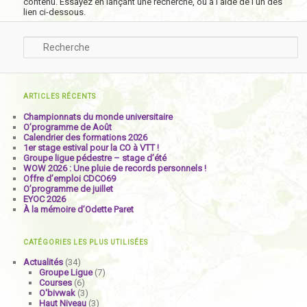
contenu. Essayez en lançant une recherche, ou à l’aide de l’un des
lien ci-dessous.
Recherche
ARTICLES RÉCENTS
Championnats du monde universitaire
O’programme de Août
Calendrier des formations 2026
1er stage estival pour la CO à VTT !
Groupe ligue pédestre – stage d’été
WOW 2026 : Une pluie de records personnels !
Offre d’emploi CDCO69
O’programme de juillet
EYOC 2026
À la mémoire d’Odette Paret
CATÉGORIES LES PLUS UTILISÉES
Actualités
(34)
Groupe Ligue
(7)
Courses
(6)
O'bivwak
(3)
Haut Niveau
(3)