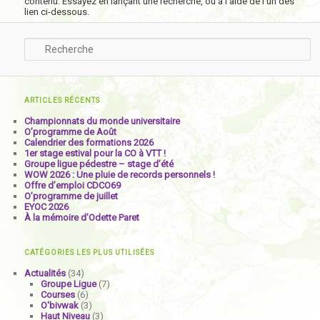
contenu. Essayez en lançant une recherche, ou à l’aide de l’un des
lien ci-dessous.
Recherche
ARTICLES RÉCENTS
Championnats du monde universitaire
O’programme de Août
Calendrier des formations 2026
1er stage estival pour la CO à VTT !
Groupe ligue pédestre – stage d’été
WOW 2026 : Une pluie de records personnels !
Offre d’emploi CDCO69
O’programme de juillet
EYOC 2026
À la mémoire d’Odette Paret
CATÉGORIES LES PLUS UTILISÉES
Actualités
(34)
Groupe Ligue
(7)
Courses
(6)
O'bivwak
(3)
Haut Niveau
(3)