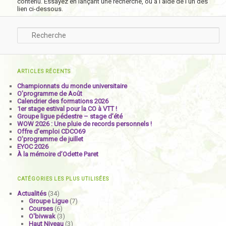
contenu. Essayez en lançant une recherche, ou à l’aide de l’un des
lien ci-dessous.
Recherche
ARTICLES RÉCENTS
Championnats du monde universitaire
O’programme de Août
Calendrier des formations 2026
1er stage estival pour la CO à VTT !
Groupe ligue pédestre – stage d’été
WOW 2026 : Une pluie de records personnels !
Offre d’emploi CDCO69
O’programme de juillet
EYOC 2026
À la mémoire d’Odette Paret
CATÉGORIES LES PLUS UTILISÉES
Actualités
(34)
Groupe Ligue
(7)
Courses
(6)
O'bivwak
(3)
Haut Niveau
(3)