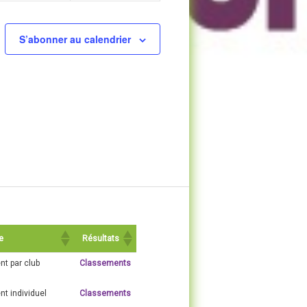
S’abonner au calendrier
e
Résultats
t par club
Classements
t individuel
Classements