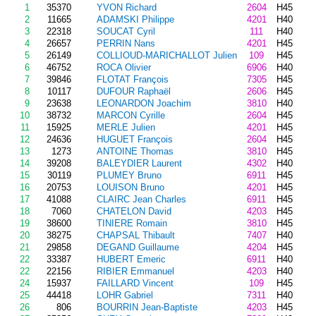
1
35370
YVON Richard
2604
H45
2
11665
ADAMSKI Philippe
4201
H40
3
22318
SOUCAT Cyril
111
H40
4
26657
PERRIN Nans
4201
H45
5
26149
COLLIOUD-MARICHALLOT Julien
109
H45
6
46752
ROCA Olivier
6906
H40
7
39846
FLOTAT François
7305
H45
8
10117
DUFOUR Raphaël
2606
H45
9
23638
LEONARDON Joachim
3810
H40
10
38732
MARCON Cyrille
2604
H45
11
15925
MERLE Julien
4201
H45
12
24636
HUGUET François
2604
H45
13
1273
ANTOINE Thomas
3810
H45
14
39208
BALEYDIER Laurent
4302
H40
15
30119
PLUMEY Bruno
6911
H45
16
20753
LOUISON Bruno
4201
H45
17
41088
CLAIRC Jean Charles
6911
H45
18
7060
CHATELON David
4203
H45
19
38600
TINIERE Romain
3810
H45
20
38275
CHAPSAL Thibault
7407
H40
21
29858
DEGAND Guillaume
4204
H45
22
33387
HUBERT Emeric
6911
H40
22
22156
RIBIER Emmanuel
4203
H40
24
15937
FAILLARD Vincent
109
H45
25
44418
LOHR Gabriel
7311
H40
26
806
BOURRIN Jean-Baptiste
4203
H45