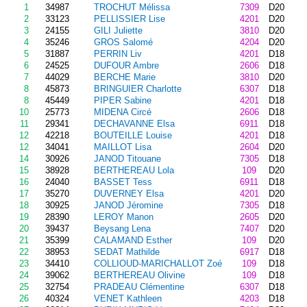
1
34987
TROCHUT Mélissa
7309
D20
2
33123
PELLISSIER Lise
4201
D20
3
24155
GILI Juliette
3810
D20
4
35246
GROS Salomé
4204
D20
5
31887
PERRIN Liv
4201
D18
6
24525
DUFOUR Ambre
2606
D18
7
44029
BERCHE Marie
3810
D20
8
45873
BRINGUIER Charlotte
6307
D18
8
45449
PIPER Sabine
4201
D18
10
25773
MIDENA Circé
2606
D18
11
29341
DECHAVANNE Elsa
6911
D18
12
42218
BOUTEILLE Louise
4201
D18
12
34041
MAILLOT Lisa
2604
D20
14
30926
JANOD Titouane
7305
D18
15
38928
BERTHEREAU Lola
109
D20
16
24040
BASSET Tess
6911
D18
17
35270
DUVERNEY Elsa
4201
D20
18
30925
JANOD Jéromine
7305
D18
19
28390
LEROY Manon
2605
D20
20
39437
Beysang Lena
7407
D20
21
35399
CALAMAND Esther
109
D20
22
38953
SEDAT Mathilde
6917
D18
23
34410
COLLIOUD-MARICHALLOT Zoé
109
D18
24
39062
BERTHEREAU Olivine
109
D18
25
32754
PRADEAU Clémentine
6307
D18
26
40324
VENET Kathleen
4203
D18