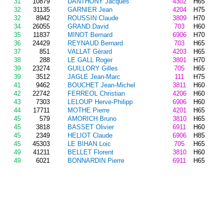
31
10879
DANTHONY Jacques
4302
H65
32
31135
GARNIER Jean
4204
H75
32
8942
ROUSSIN Claude
3809
H70
34
26055
GRAND David
703
H60
35
11837
MINOT Bernard
6906
H70
36
24429
REYNAUD Bernard
703
H65
37
851
VALLAT Gérard
4203
H65
38
288
LE GALL Roger
3801
H70
39
23274
GUILLORY Gilles
705
H65
39
3512
JAGLE Jean-Marc
111
H75
41
9462
BOUCHET Jean-Michel
3811
H60
42
22742
FERREOL Christian
4206
H60
43
7303
LELOUP Herve-Philipp
6906
H60
44
17711
MOTHE Pierre
4201
H65
45
579
AMORICH Bruno
3810
H65
45
3818
BASSET Olivier
6911
H60
45
2349
HELIOT Claude
6906
H85
45
45303
LE BIHAN Loic
705
H65
49
41211
BELLET Florent
3810
H60
49
6021
BONNARDIN Pierre
6911
H65