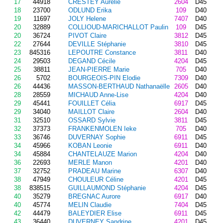
17
44918
CRESTEY Aurélie
2604
D45
18
23700
ODLUND Erika
109
D40
19
11697
JOLY Helene
7407
D40
20
32889
COLLIOUD-MARICHALLOT Paulin
109
D45
20
36724
PIVOT Claire
3812
D45
22
27644
DEVILLE Stéphanie
3810
D45
23
845316
LEPOUTRE Constance
3811
D40
24
29503
DEGAND Cécile
4204
D45
25
38811
JEAN-PIERRE Marie
705
D40
26
5702
BOURGEOIS-PIN Elodie
7309
D40
26
44436
MASSON-BERTHAUD Nathanaëlle
2605
D40
28
28559
MICHAUD Anne-Lise
4204
D40
29
45441
FOUILLET Célia
6917
D45
29
34040
MAILLOT Claire
2604
D40
31
32510
OSSARD Sylvie
3811
D45
32
37373
FRANKENMOLEN Ieke
705
D40
33
36746
DUVERNAY Sophie
6911
D45
34
45966
KOBAN Leonie
6911
D40
34
45884
CHANTELAUZE Marion
4204
D40
36
22693
MERLE Manon
4201
D40
37
32752
PRADEAU Marine
6307
D40
38
47949
CHOULEUR Céline
4201
D45
38
838515
GUILLAUMOND Stéphanie
4204
D45
40
35279
BREGNAC Aurore
6917
D40
40
45774
MELIN Claudie
7404
D45
42
44479
BALEYDIER Elise
6911
D45
43
36440
DUVERNEY Sandrine
4201
D45