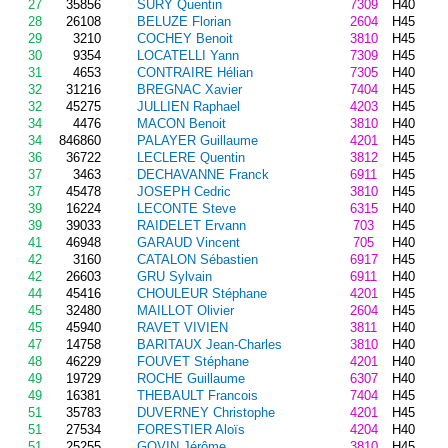
27
35856
SURY Quentin
7309
H40
28
26108
BELUZE Florian
2604
H45
29
3210
COCHEY Benoit
3810
H45
30
9354
LOCATELLI Yann
7309
H45
31
4653
CONTRAIRE Hélian
7305
H40
32
31216
BREGNAC Xavier
7404
H45
32
45275
JULLIEN Raphael
4203
H45
34
4476
MACON Benoit
3810
H40
34
846860
PALAYER Guillaume
4201
H45
36
36722
LECLERE Quentin
3812
H45
37
3463
DECHAVANNE Franck
6911
H45
37
45478
JOSEPH Cedric
3810
H45
39
16224
LECONTE Steve
6315
H40
39
39033
RAIDELET Ervann
703
H45
41
46948
GARAUD Vincent
705
H40
42
3160
CATALON Sébastien
6917
H45
42
26603
GRU Sylvain
6911
H40
44
45416
CHOULEUR Stéphane
4201
H45
45
32480
MAILLOT Olivier
2604
H45
45
45940
RAVET VIVIEN
3811
H40
47
14758
BARITAUX Jean-Charles
3810
H40
48
46229
FOUVET Stéphane
4201
H40
49
19729
ROCHE Guillaume
6307
H40
49
16381
THEBAULT Francois
7404
H45
51
35783
DUVERNEY Christophe
4201
H45
51
27534
FORESTIER Aloïs
4204
H40
51
25255
GOVIN Jérôme
3810
H45