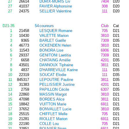
27
26614
DURIX-MURIS Liv
7404
D20
27
41037
FAVIER Alphonsine
308
D20
27
24375
SELLIER Valentine
111
D20
D21-35
54
coureurs
Club
Cat
1
21458
LESQUER Romane
705
D21
2
10430
VALETTE Marion
3810
D21
3
9365
BARLET Gaëlle
7309
D35
4
46773
OCKENDEN Helen
3810
D21
5
11543
BONORA Lise
6906
D21
6
29337
GENITONI Laetitia
7309
D21
7
6658
CHATAING Amélie
4201
D35
8
43501
DANNOUX Tiphaine
3811
D21
9
4837
D'HARREVILLE Karine
111
D35
10
22319
SOUCAT Elodie
111
D35
11
845317
LEPOUTRE Pauline
3811
D35
12
31383
PELLISSIER Justine
4201
D21
13
2759
PAPILLON Cécile
6307
D35
14
22860
MASSIN Margot
3810
D21
15
47098
BORDES Alice
3811
D21
15
18842
VUITTON Marie
6911
D21
17
37652
BONVALLET Lucie
3810
D35
18
25515
CHIFFLET Melle
705
D21
19
21281
RIOLLET Marion
6911
D21
20
22190
COLLE Lou
705
D21
21
32851
BOUVIER Noan
6911
D21