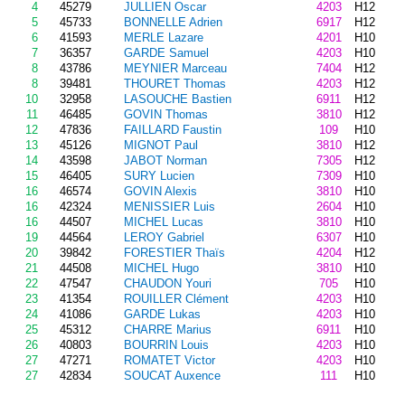
4
45279
JULLIEN Oscar
4203
H12
5
45733
BONNELLE Adrien
6917
H12
6
41593
MERLE Lazare
4201
H10
7
36357
GARDE Samuel
4203
H10
8
43786
MEYNIER Marceau
7404
H12
8
39481
THOURET Thomas
4203
H12
10
32958
LASOUCHE Bastien
6911
H12
11
46485
GOVIN Thomas
3810
H12
12
47836
FAILLARD Faustin
109
H10
13
45126
MIGNOT Paul
3810
H12
14
43598
JABOT Norman
7305
H12
15
46405
SURY Lucien
7309
H10
16
46574
GOVIN Alexis
3810
H10
16
42324
MENISSIER Luis
2604
H10
16
44507
MICHEL Lucas
3810
H10
19
44564
LEROY Gabriel
6307
H10
20
39842
FORESTIER Thaïs
4204
H12
21
44508
MICHEL Hugo
3810
H10
22
47547
CHAUDON Youri
705
H10
23
41354
ROUILLER Clément
4203
H10
24
41086
GARDE Lukas
4203
H10
25
45312
CHARRE Marius
6911
H10
26
40803
BOURRIN Louis
4203
H10
27
47271
ROMATET Victor
4203
H10
27
42834
SOUCAT Auxence
111
H10