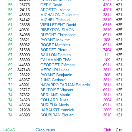
56
26773
GERY David
4203
H21
58
24113
APOSTOL Victor
4201
H21
59
45366
MICHALON Guillaume
3811
H21
60
34142
MICHEL Thibaud
3810
H35
61
28638
VIEILLEDENT David
6315
H35
62
40301
RIBEYRON SIMON
3810
H35
63
34068
DUPONT Christophe
6911
H35
64
28621
PAYANT Maxime
308
H21
65
38062
ROGEZ Matthieu
6911
H35
66
31568
BORDET Pierre
7404
H35
67
33090
BAILLON Damien
111
H35
68
33699
CALAMAND Théo
109
H21
69
44689
GEORGET Clément
6911
H21
69
847143
MERCURI Lucas
3811
H21
69
28622
PAYANT Benjamin
308
H21
72
46967
JUNG Gerhard
3811
H21
72
45991
NAVARRO TARJAN Eduardo
3811
H21
74
25717
BELTOISE Vincent
6911
H35
74
37852
BERLAND Martin
3811
H21
74
24623
COLLARD Jules
2604
H21
74
46664
DURIEUX Alexis
6911
H21
74
21968
HABAUZIT Yannick
2606
H21
74
46893
SOUBIRAN Elouan
3810
H21
H40-45
79
coureurs
Club
Cat