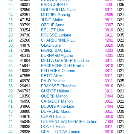
22
46031
BROS JURATE
308
D35
22
32850
GOUJARD Maélyne
6911
D21
24
42351
MUTREL Soazig
2605
D21
25
47154
JUNG Maike
3811
D21
26
39799
OZOUF Anne
6307
D21
27
33254
BELLET Lise
3810
D21
28
34736
ROUSSE Loriane
6911
D35
29
25268
CHARBONNIER Liv
4201
D21
30
44878
GLAD Julie
3810
D35
31
47398
FAVRE BAC Lisa
4203
D35
32
45211
BERNARD Agathe
4201
D21
33
41804
MELLA-GARNIER Blandine
3811
D21
34
15847
BACKSCHEIDER Emilie
3810
D21
35
16082
PFLIEGER Oceane
3811
D21
36
47555
PETIT Alice
6911
D21
37
46970
RAUX Yolaine
6911
D35
38
26491
FRAYSSE Charlène
3810
D21
39
846793
GUIDOT Hélène
6911
D21
40
10350
QUERE Manon
7404
D21
41
46056
CARADOT Manon
3811
D21
41
34960
DUBOIS Anne-Lise
7404
D21
43
38880
DUFRENE Maud
3811
D35
44
44978
CLAPIT Célia
3810
D21
44
45045
CLEMENT VALDENAIRE Coline
7404
D21
44
26938
DONET Elodie
6911
D21
44
28936
GRALL-LUCAS Louise
3810
D21