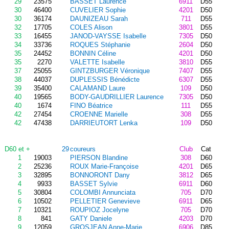
29
23575
BASSET Laurence
6911
D55
30
46400
CUVELIER Sophie
4201
D50
30
36174
DAUNIZEAU Sarah
711
D55
32
17705
COLES Alison
3801
D55
33
16455
JANOD-VAYSSE Isabelle
7305
D50
34
33736
ROQUES Stéphanie
2604
D50
35
24452
BONNIN Céline
4201
D50
35
2270
VALETTE Isabelle
3810
D55
37
25055
GINTZBURGER Véronique
7407
D55
38
44037
DUPLESSIS Bénédicte
6307
D55
39
35400
CALAMAND Laure
109
D50
40
19565
BODY-GAUDRILLIER Laurence
7305
D50
40
1674
FINO Béatrice
111
D55
42
27454
CROENNE Marielle
308
D55
42
47438
DARRIEUTORT Lenka
109
D50
D60 et +
29
coureurs
Club
Cat
1
19003
PIERSON Blandine
308
D60
2
25236
ROUX Marie-Françoise
4201
D65
3
32895
BONNORONT Dany
3812
D65
4
9933
BASSET Sylvie
6911
D60
5
30804
COLOMBI Annunciata
705
D70
6
10502
PELLETIER Genevieve
6911
D65
7
10321
ROUPIOZ Jocelyne
705
D70
8
841
GATY Daniele
4203
D70
9
12059
GROSJEAN Anne-Marie
6906
D85