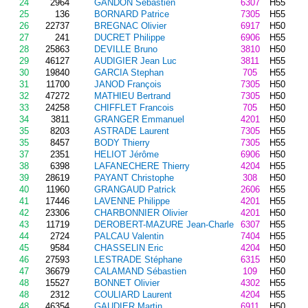
24
2964
GANDON Sebastien
6307
H55
25
136
BORNARD Patrice
7305
H55
26
22737
BREGNAC Olivier
6917
H50
27
241
DUCRET Philippe
6906
H55
28
25863
DEVILLE Bruno
3810
H50
29
46127
AUDIGIER Jean Luc
3811
H55
30
19840
GARCIA Stephan
705
H55
31
11700
JANOD François
7305
H50
32
47272
MATHIEU Bertrand
7305
H50
33
24258
CHIFFLET Francois
705
H50
34
3811
GRANGER Emmanuel
4201
H50
35
8203
ASTRADE Laurent
7305
H55
35
8457
BODY Thierry
7305
H55
37
2351
HELIOT Jérôme
6906
H50
38
6398
LAFANECHERE Thierry
4204
H55
39
28619
PAYANT Christophe
308
H50
40
11960
GRANGAUD Patrick
2606
H55
41
17446
LAVENNE Philippe
4201
H55
42
23306
CHARBONNIER Olivier
4201
H50
43
11719
DEROBERT-MAZURE Jean-Charle
6307
H55
44
2724
PALCAU Valentin
7404
H55
45
9584
CHASSELIN Eric
4204
H50
46
27593
LESTRADE Stéphane
6315
H50
47
36679
CALAMAND Sébastien
109
H50
48
15527
BONNET Olivier
4302
H55
48
2312
COULIARD Laurent
4204
H55
48
46354
GAUDIER Martin
6911
H50