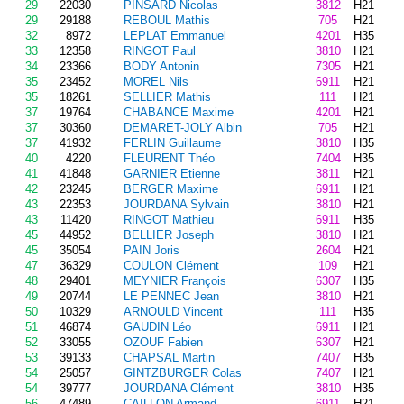
29
22030
PINSARD Nicolas
3812
H21
29
29188
REBOUL Mathis
705
H21
32
8972
LEPLAT Emmanuel
4201
H35
33
12358
RINGOT Paul
3810
H21
34
23366
BODY Antonin
7305
H21
35
23452
MOREL Nils
6911
H21
35
18261
SELLIER Mathis
111
H21
37
19764
CHABANCE Maxime
4201
H21
37
30360
DEMARET-JOLY Albin
705
H21
37
41932
FERLIN Guillaume
3810
H35
40
4220
FLEURENT Théo
7404
H35
41
41848
GARNIER Etienne
3811
H21
42
23245
BERGER Maxime
6911
H21
43
22353
JOURDANA Sylvain
3810
H21
43
11420
RINGOT Mathieu
6911
H35
45
44952
BELLIER Joseph
3810
H21
45
35054
PAIN Joris
2604
H21
47
36329
COULON Clément
109
H21
48
29401
MEYNIER François
6307
H35
49
20744
LE PENNEC Jean
3810
H21
50
10329
ARNOULD Vincent
111
H35
51
46874
GAUDIN Léo
6911
H21
52
33055
OZOUF Fabien
6307
H21
53
39133
CHAPSAL Martin
7407
H35
54
25057
GINTZBURGER Colas
7407
H21
54
39777
JOURDANA Clément
3810
H35
56
47489
CAILLON Armand
6911
H21