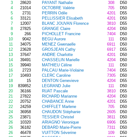
3
28620
PAYANT Nathalie
308
D50
4
21014
OCTOBRE Valérie
705
D50
5
2731
PERRIN Odile
4201
D55
6
33121
PELLISSIER Elisabeth
4201
D50
7
12007
BLANC JOUVAN Florence
3810
D55
8
27825
GRANGE Claire
4204
D50
9
266
PICHOLLET Francine
7404
D50
10
9042
BEGU Aurore
111
D50
11
34075
MENEZ Gwenaelle
6911
D50
12
23628
GROSJEAN Cathy
6917
D55
13
37647
ANDRE Charlotte
4201
D50
14
39491
CHASSELIN Marielle
4204
D50
15
39940
MATHIEU Céline
111
D50
16
2723
PALCAU Marie-Violaine
7404
D55
17
10493
CLERC Caroline
7305
D50
18
15
DENTON Genevieve
4204
D55
19
839852
LEGRAND Julie
111
D50
20
36166
RUAT Pascale
3810
D55
21
27822
RICHARD Marianne
4204
D50
22
20752
CHABANCE Anne
4201
D55
22
24259
CHIFFLET Marlene
705
D50
24
36958
CHAUDON Stéphanie
2605
D50
25
23871
TESSIER Christel
3811
D50
26
10320
ARIAGNO Veronique
6906
D55
26
36182
DEBARD Marie-Pierre
7311
D50
26
46478
VUITTON Séverine
109
D50