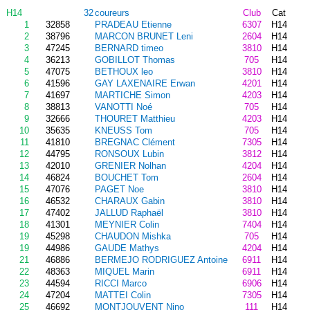
H14
32
coureurs
Club
Cat
1
32858
PRADEAU Etienne
6307
H14
2
38796
MARCON BRUNET Leni
2604
H14
3
47245
BERNARD timeo
3810
H14
4
36213
GOBILLOT Thomas
705
H14
5
47075
BETHOUX leo
3810
H14
6
41596
GAY LAXENAIRE Erwan
4201
H14
7
41697
MARTICHE Simon
4203
H14
8
38813
VANOTTI Noé
705
H14
9
32666
THOURET Matthieu
4203
H14
10
35635
KNEUSS Tom
705
H14
11
41810
BREGNAC Clément
7305
H14
12
44795
RONSOUX Lubin
3812
H14
13
42010
GRENIER Nolhan
4204
H14
14
46824
BOUCHET Tom
2604
H14
15
47076
PAGET Noe
3810
H14
16
46532
CHARAUX Gabin
3810
H14
17
47402
JALLUD Raphaël
3810
H14
18
41301
MEYNIER Colin
7404
H14
19
45298
CHAUDON Mishka
705
H14
19
44986
GAUDE Mathys
4204
H14
21
46886
BERMEJO RODRIGUEZ Antoine
6911
H14
22
48363
MIQUEL Marin
6911
H14
23
44594
RICCI Marco
6906
H14
24
47204
MATTEI Colin
7305
H14
25
46692
MONTJOUVENT Nino
111
H14