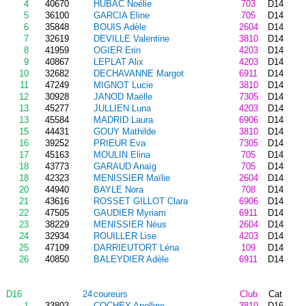
4
40670
HUBAC Noélie
703
D14
5
36100
GARCIA Eline
705
D14
6
35848
BOUIS Adèle
2604
D14
7
32619
DEVILLE Valentine
3810
D14
8
41959
OGIER Erin
4203
D14
9
40867
LEPLAT Alix
4203
D14
10
32682
DECHAVANNE Margot
6911
D14
11
47249
MIGNOT Lucie
3810
D14
12
30928
JANOD Maëlle
7305
D14
13
45277
JULLIEN Luna
4203
D14
13
45584
MADRID Laura
6906
D14
15
44431
GOUY Mathilde
3810
D14
16
39252
PRIEUR Eva
7305
D14
17
45163
MOULIN Elina
705
D14
18
43773
GARAUD Anaïg
705
D14
18
42323
MENISSIER Maïlie
2604
D14
20
44940
BAYLE Nora
708
D14
21
43616
ROSSET GILLOT Clara
6906
D14
22
47505
GAUDIER Myriam
6911
D14
23
38229
MENISSIER Néus
2604
D14
24
32934
ROUILLER Lise
4203
D14
25
47109
DARRIEUTORT Léna
109
D14
26
40850
BALEYDIER Adèle
6911
D14
D16
24
coureurs
Club
Cat
1
33802
COCHEY Apolline
3810
D16