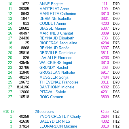
10
1672
ANNE Brigitte
111
D70
11
39385
MARTELAT Anne
109
D60
12
8643
MARLETTA Catherine
3810
D60
13
1847
DERMINE Isabelle
3801
D60
14
813
COMBET Annie
4203
D65
15
18681
BIASSE Marine
6307
D75
16
40497
MARTINEU Chantal
3809
D60
17
24430
REYNAUD Elisabeth
703
D65
18
25
RIOFFRAY Jacqueline
4204
D75
19
8868
REYNAUD Renée
6307
D65
20
35816
DERVILLE Dominique
3811
D60
20
826
LAVIALLE Florence
4203
D60
22
43545
WALCKIERS Ingrid
3810
D60
23
32786
GRUNDY Rachel
308
D60
24
11940
GROSJEAN Nathalie
6917
D60
25
48134
MUSSLER Sonja
7404
D60
25
19672
THIEVENAZ Francoise
3811
D70
27
814196
DANTHONY Michele
4302
D65
27
12060
PITAVAL Sylvie
4201
D65
27
10518
ROIG Carmen
3809
D65
H10-12
28
coureurs
Club
Cat
1
40259
YVON CRESTEY Charly
2604
H12
2
41638
BALEYDIER NILS
4302
H12
3
37914
LEONARDON Maxime
3810
H12