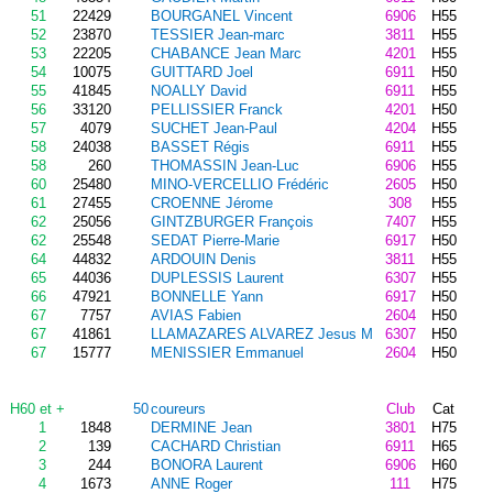
51
22429
BOURGANEL Vincent
6906
H55
52
23870
TESSIER Jean-marc
3811
H55
53
22205
CHABANCE Jean Marc
4201
H55
54
10075
GUITTARD Joel
6911
H50
55
41845
NOALLY David
6911
H55
56
33120
PELLISSIER Franck
4201
H50
57
4079
SUCHET Jean-Paul
4204
H55
58
24038
BASSET Régis
6911
H55
58
260
THOMASSIN Jean-Luc
6906
H55
60
25480
MINO-VERCELLIO Frédéric
2605
H50
61
27455
CROENNE Jérome
308
H55
62
25056
GINTZBURGER François
7407
H55
62
25548
SEDAT Pierre-Marie
6917
H50
64
44832
ARDOUIN Denis
3811
H55
65
44036
DUPLESSIS Laurent
6307
H55
66
47921
BONNELLE Yann
6917
H50
67
7757
AVIAS Fabien
2604
H50
67
41861
LLAMAZARES ALVAREZ Jesus M
6307
H50
67
15777
MENISSIER Emmanuel
2604
H50
H60 et +
50
coureurs
Club
Cat
1
1848
DERMINE Jean
3801
H75
2
139
CACHARD Christian
6911
H65
3
244
BONORA Laurent
6906
H60
4
1673
ANNE Roger
111
H75