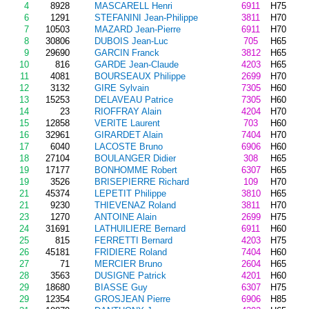
4
8928
MASCARELL Henri
6911
H75
6
1291
STEFANINI Jean-Philippe
3811
H70
7
10503
MAZARD Jean-Pierre
6911
H70
8
30806
DUBOIS Jean-Luc
705
H65
9
29690
GARCIN Franck
3812
H65
10
816
GARDE Jean-Claude
4203
H65
11
4081
BOURSEAUX Philippe
2699
H70
12
3132
GIRE Sylvain
7305
H60
13
15253
DELAVEAU Patrice
7305
H60
14
23
RIOFFRAY Alain
4204
H70
15
12858
VERITE Laurent
703
H60
16
32961
GIRARDET Alain
7404
H70
17
6040
LACOSTE Bruno
6906
H60
18
27104
BOULANGER Didier
308
H65
19
17177
BONHOMME Robert
6307
H65
19
3526
BRISEPIERRE Richard
109
H70
21
45374
LEPETIT Philippe
3810
H65
21
9230
THIEVENAZ Roland
3811
H70
23
1270
ANTOINE Alain
2699
H75
24
31691
LATHUILIERE Bernard
6911
H60
25
815
FERRETTI Bernard
4203
H75
26
45181
FRIDIERE Roland
7404
H60
27
71
MERCIER Bruno
2604
H65
28
3563
DUSIGNE Patrick
4201
H60
29
18680
BIASSE Guy
6307
H75
29
12354
GROSJEAN Pierre
6906
H85