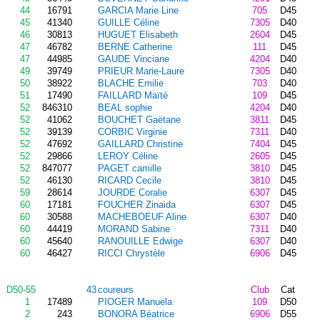
44
16791
GARCIA Marie Line
705
D45
45
41340
GUILLE Céline
7305
D40
46
30813
HUGUET Elisabeth
2604
D45
47
46782
BERNE Catherine
111
D45
47
44985
GAUDE Vinciane
4204
D40
49
39749
PRIEUR Marie-Laure
7305
D40
50
38922
BLACHE Emilie
703
D40
51
17490
FAILLARD Maïté
109
D45
52
846310
BEAL sophie
4204
D40
52
41062
BOUCHET Gaëtane
3811
D45
52
39139
CORBIC Virginie
7311
D40
52
47692
GAILLARD Christine
7404
D45
52
29866
LEROY Céline
2605
D45
52
847077
PAGET camille
3810
D45
52
46130
RICARD Cecile
3810
D45
59
28614
JOURDE Coralie
6307
D45
60
17181
FOUCHER Zinaida
6307
D45
60
30588
MACHEBOEUF Aline
6307
D40
60
44419
MORAND Sabine
7311
D40
60
45640
RANOUILLE Edwige
6307
D40
60
46427
RICCI Chrystèle
6906
D45
D50-55
43
coureurs
Club
Cat
1
17489
PIOGER Manuela
109
D50
2
243
BONORA Béatrice
6906
D55