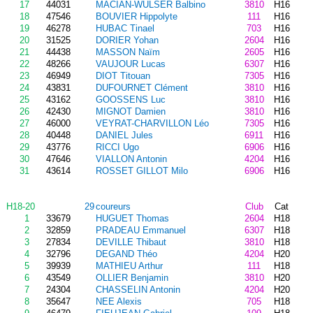
17
44031
MACIAN-WULSER Balbino
3810
H16
18
47546
BOUVIER Hippolyte
111
H16
19
46278
HUBAC Tinael
703
H16
20
31525
DORIER Yohan
2604
H16
21
44438
MASSON Naïm
2605
H16
22
48266
VAUJOUR Lucas
6307
H16
23
46949
DIOT Titouan
7305
H16
24
43831
DUFOURNET Clément
3810
H16
25
43162
GOOSSENS Luc
3810
H16
26
42430
MIGNOT Damien
3810
H16
27
46000
VEYRAT-CHARVILLON Léo
7305
H16
28
40448
DANIEL Jules
6911
H16
29
43776
RICCI Ugo
6906
H16
30
47646
VIALLON Antonin
4204
H16
31
43614
ROSSET GILLOT Milo
6906
H16
H18-20
29
coureurs
Club
Cat
1
33679
HUGUET Thomas
2604
H18
2
32859
PRADEAU Emmanuel
6307
H18
3
27834
DEVILLE Thibaut
3810
H18
4
32796
DEGAND Théo
4204
H20
5
39939
MATHIEU Arthur
111
H18
6
43549
OLLIER Benjamin
3810
H20
7
24304
CHASSELIN Antonin
4204
H20
8
35647
NEE Alexis
705
H18