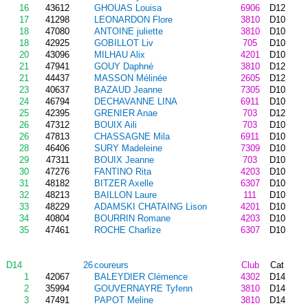
16
43612
GHOUAS Louisa
6906
D12
17
41298
LEONARDON Flore
3810
D10
18
47080
ANTOINE juliette
3810
D10
18
42925
GOBILLOT Liv
705
D10
20
43096
MILHAU Alix
4201
D10
21
47941
GOUY Daphné
3810
D12
21
44437
MASSON Mélinée
2605
D12
23
40637
BAZAUD Jeanne
7305
D10
24
46794
DECHAVANNE LINA
6911
D10
25
42395
GRENIER Anae
703
D12
26
47312
BOUIX Aili
703
D10
26
47813
CHASSAGNE Mila
6911
D10
28
46406
SURY Madeleine
7309
D10
29
47311
BOUIX Jeanne
703
D10
30
47276
FANTINO Rita
4203
D10
31
48182
BITZER Axelle
6307
D10
32
48213
BAILLON Laure
111
D10
33
48229
ADAMSKI CHATAING Lison
4201
D10
34
40804
BOURRIN Romane
4203
D10
35
47461
ROCHE Charlize
6307
D10
D14
26
coureurs
Club
Cat
1
42067
BALEYDIER Clémence
4302
D14
2
35994
GOUVERNAYRE Tyfenn
3810
D14
3
47491
PAPOT Meline
3810
D14