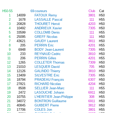
H50-55
69
coureurs
Club
Cat
1
14009
FATOUX Remy
3801
H50
2
1678
LASSALLE Pascal
111
H55
3
20828
THOURET Hervé
4203
H50
4
10492
ANDRIEUX Xavier
7305
H50
5
33599
COLLOMB Denis
111
H55
6
25095
GREFF Nicolas
111
H50
7
43621
GAUDY Laurent
3811
H50
8
205
PERRIN Eric
4201
H55
9
6948
BODY Jean-Laurent
7305
H55
10
233
REYNAUD Cedric
3810
H50
11
206
PERRIN Gilles
4201
H55
12
1265
COLLETER Thomas
7309
H50
13
21010
LESQUER David
705
H50
14
12126
GALINDO Thierry
3810
H50
15
13409
SILVESTRE Eric
7305
H55
16
18794
PRADEAU François
6307
H50
17
27821
RICHARD Nicolas
4204
H50
18
8508
SELLIER Jean-Marc
111
H55
19
2472
LASOUCHE Johann
6911
H50
20
10755
L'HERITIER Jean-Philippe
308
H55
21
34072
BONTRON Guillaume
6911
H50
21
40845
GUIBERT Pierre
3812
H50
23
17706
COLES Jon
3801
H55