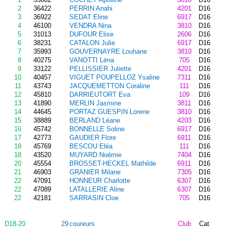
2
36422
PERRIN Anahi
4201
D16
3
36922
SEDAT Eline
6917
D16
4
46100
VENDRA Nina
3810
D16
5
31013
DUFOUR Elise
2606
D16
6
38231
CATALON Julie
6917
D16
7
35993
GOUVERNAYRE Louhane
3810
D16
8
40275
VANOTTI Léna
705
D16
9
33122
PELLISSIER Juliette
4201
D16
10
40457
VIGUET POUPELLOZ Ysaline
7311
D16
11
43743
JACQUEMETTON Coraline
111
D16
12
45810
DARRIEUTORT Eva
109
D16
13
41890
MERLIN Jasmine
3811
D16
14
44645
PORTAZ GUESPIN Lorene
3810
D16
15
38889
BERLAND Léane
4203
D16
16
45742
BONNELLE Soline
6917
D16
17
42773
GAUDIER Flore
6911
D16
18
45769
BESCOU Eléa
111
D16
18
43520
MUYARD Noémie
7404
D16
20
45554
BROSSET-HECKEL Mathilde
6911
D16
21
46903
GRANIER Milane
7305
D16
22
47091
HONNEUR Charlotte
6307
D16
22
47089
LATALLERIE Aline
6307
D16
22
42181
SARRASIN Cloe
705
D16
D18-20
29
coureurs
Club
Cat