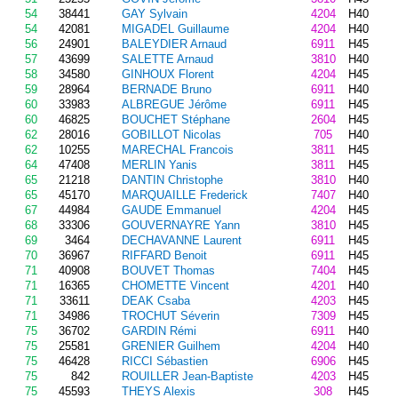
54
38441
GAY Sylvain
4204
H40
54
42081
MIGADEL Guillaume
4204
H40
56
24901
BALEYDIER Arnaud
6911
H45
57
43699
SALETTE Arnaud
3810
H40
58
34580
GINHOUX Florent
4204
H45
59
28964
BERNADE Bruno
6911
H40
60
33983
ALBREGUE Jérôme
6911
H45
60
46825
BOUCHET Stéphane
2604
H45
62
28016
GOBILLOT Nicolas
705
H40
62
10255
MARECHAL Francois
3811
H45
64
47408
MERLIN Yanis
3811
H45
65
21218
DANTIN Christophe
3810
H40
65
45170
MARQUAILLE Frederick
7407
H40
67
44984
GAUDE Emmanuel
4204
H45
68
33306
GOUVERNAYRE Yann
3810
H45
69
3464
DECHAVANNE Laurent
6911
H45
70
36967
RIFFARD Benoit
6911
H45
71
40908
BOUVET Thomas
7404
H45
71
16365
CHOMETTE Vincent
4201
H40
71
33611
DEAK Csaba
4203
H45
71
34986
TROCHUT Séverin
7309
H45
75
36702
GARDIN Rémi
6911
H40
75
25581
GRENIER Guilhem
4204
H40
75
46428
RICCI Sébastien
6906
H45
75
842
ROUILLER Jean-Baptiste
4203
H45
75
45593
THEYS Alexis
308
H45