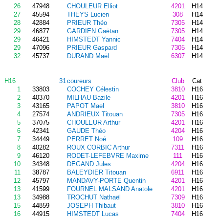
26
47948
CHOULEUR Elliot
4201
H14
27
45594
THEYS Lucien
308
H14
28
42884
PRIEUR Théo
7305
H14
29
46877
GARDIEN Gaëtan
7305
H14
29
46421
HIMSTEDT Yannic
7404
H14
29
47096
PRIEUR Gaspard
7305
H14
32
45737
DURAND Maël
6307
H14
H16
31
coureurs
Club
Cat
1
33803
COCHEY Célestin
3810
H16
2
40370
MILHAU Bazile
4201
H16
3
43165
PAPOT Mael
3810
H16
4
27574
ANDRIEUX Titouan
7305
H16
5
37075
CHOULEUR Arthur
4201
H16
6
42341
GAUDE Théo
4204
H16
7
34449
PERRET Noé
109
H16
8
40282
ROUX CORBIC Arthur
7311
H16
9
46120
RODET-LEFEBVRE Maxime
111
H16
10
34348
DEGAND Jules
4204
H16
11
38787
BALEYDIER Titouan
6911
H16
12
45797
MANDAVY-PORTE Quentin
4201
H16
13
41599
FOURNEL MALSAND Anatole
4201
H16
13
34988
TROCHUT Nathaël
7309
H16
15
44859
JOSEPH Thibaut
3810
H16
16
44915
HIMSTEDT Lucas
7404
H16