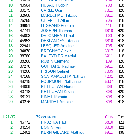
9
46479
FIEUJEAN Gabriel
109
H18
10
40504
HUBAC Hugolin
703
H18
11
30175
CARLE Odin
7311
H20
11
32508
MARECHAL Thibaud
3811
H18
13
26295
CHIFFLET Albin
705
H18
14
39851
LEGRAND Romain
111
H18
15
47741
JOSEPH Thomas
3810
H20
16
45003
DALONNEAU Paul
109
H18
17
45953
DESLANDES Titouan
3810
H18
18
22941
LESQUER Antoine
705
H20
19
34870
BREGNAC Alexis
6917
H18
20
38786
BALEYDIER Martial
6911
H18
20
38260
ROBIN Clément
109
H20
22
37276
GUITTARD Raphaël
6911
H18
23
44206
FRISON Gabriel
7305
H18
24
47165
SCATAMACCHIA Nathan
4201
H20
25
48215
FOURMONT Nathanaël
6307
H18
26
44009
PETITJEAN Florent
308
H20
27
40718
PETITJEAN Kevin
308
H20
28
38131
PINET Romain
308
H18
29
40276
MARIDET Antoine
308
H18
H21-35
79
coureurs
Club
Cat
1
46772
PRUZINA Paul
3810
H21
2
34154
BONIN Rémi
3810
H21
2
12401
KERN-GILLARD Mathieu
6911
H35