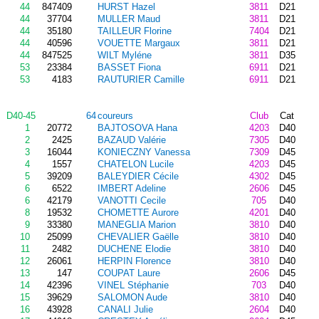
44
847409
HURST Hazel
3811
D21
44
37704
MULLER Maud
3811
D21
44
35180
TAILLEUR Florine
7404
D21
44
40596
VOUETTE Margaux
3811
D21
44
847525
WILT Myléne
3811
D35
53
23384
BASSET Fiona
6911
D21
53
4183
RAUTURIER Camille
6911
D21
D40-45
64
coureurs
Club
Cat
1
20772
BAJTOSOVA Hana
4203
D40
2
2425
BAZAUD Valérie
7305
D40
3
16044
KONIECZNY Vanessa
7309
D45
4
1557
CHATELON Lucile
4203
D45
5
39209
BALEYDIER Cécile
4302
D45
6
6522
IMBERT Adeline
2606
D45
6
42179
VANOTTI Cecile
705
D40
8
19532
CHOMETTE Aurore
4201
D40
9
33380
MANEGLIA Marion
3810
D40
10
25099
CHEVALIER Gaëlle
3810
D40
11
2482
DUCHENE Elodie
3810
D40
12
26061
HERPIN Florence
3810
D40
13
147
COUPAT Laure
2606
D45
14
42396
VINEL Stéphanie
703
D40
15
39629
SALOMON Aude
3810
D40
16
43928
CANALI Julie
2604
D40