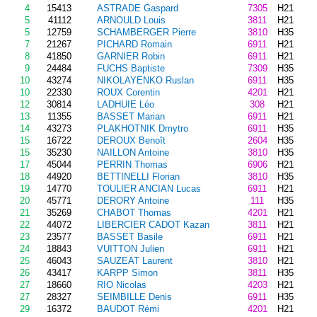
4
15413
ASTRADE Gaspard
7305
H21
5
41112
ARNOULD Louis
3811
H21
5
12759
SCHAMBERGER Pierre
3810
H35
7
21267
PICHARD Romain
6911
H21
8
41850
GARNIER Robin
6911
H21
9
24484
FUCHS Baptiste
7309
H35
10
43274
NIKOLAYENKO Ruslan
6911
H35
10
22330
ROUX Corentin
4201
H21
12
30814
LADHUIE Léo
308
H21
13
11355
BASSET Marian
6911
H21
14
43273
PLAKHOTNIK Dmytro
6911
H35
15
16722
DEROUX Benoît
2604
H35
15
35230
NAILLON Antoine
3810
H35
17
45044
PERRIN Thomas
6906
H21
18
44920
BETTINELLI Florian
3810
H35
19
14770
TOULIER ANCIAN Lucas
6911
H21
20
45771
DERORY Antoine
111
H35
21
35269
CHABOT Thomas
4201
H21
22
44072
LIBERCIER CADOT Kazan
3811
H21
23
23577
BASSET Basile
6911
H21
24
18843
VUITTON Julien
6911
H21
25
46043
SAUZEAT Laurent
3810
H21
26
43417
KARPP Simon
3811
H35
27
18660
RIO Nicolas
4203
H21
27
28327
SEIMBILLE Denis
6911
H35
29
16372
BAUDOT Rémi
4201
H21