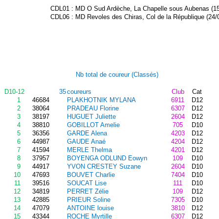
CDL01 : MD O Sud Ardèche, La Chapelle sous Aubenas (15/
CDL06 : MD Revoles des Chiras, Col de la République (24/0
Nb total de coureur (Classés)
D10-12
35
coureurs
Club
Cat
1
46684
PLAKHOTNIK MYLANA
6911
D12
2
38064
PRADEAU Florine
6307
D12
3
38197
HUGUET Juliette
2604
D12
4
38810
GOBILLOT Amelie
705
D10
5
36356
GARDE Alena
4203
D12
6
44987
GAUDE Anaé
4204
D12
7
41594
MERLE Thelma
4201
D12
8
37957
BOYENGA ODLUND Eowyn
109
D10
9
44917
YVON CRESTEY Suzane
2604
D10
10
47693
BOUVET Charlie
7404
D10
11
39516
SOUCAT Lise
111
D10
12
34819
PERRET Zélie
109
D12
13
42885
PRIEUR Soline
7305
D10
14
47079
ANTOINE louise
3810
D12
15
43344
ROCHE Myrtille
6307
D12