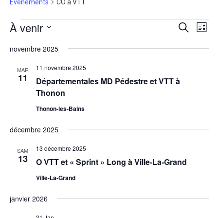
Évènements
CO à VTT
Évènements
À venir
Recherche
Navig
Recherche
Liste
de
et
vues
Sélectionnez
navigation
Évène
une
novembre 2025
de
date.
vues
11 novembre 2025
Évènement
MAR
11
Départementales MD Pédestre et VTT à
Thonon
Thonon-les-Bains
décembre 2025
13 décembre 2025
SAM
13
O VTT et « Sprint » Long à Ville-La-Grand
Ville-La-Grand
janvier 2026
31 Jan