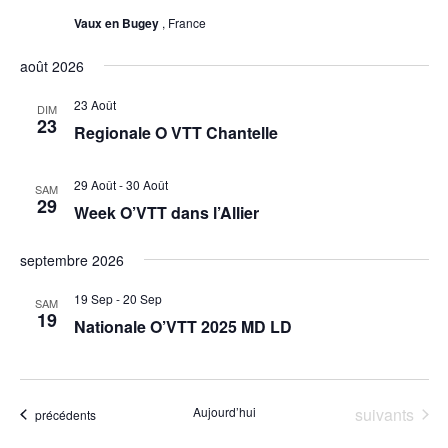
Vaux en Bugey
, France
août 2026
23 Août
DIM
23
Regionale O VTT Chantelle
29 Août
-
30 Août
SAM
29
Week O’VTT dans l’Allier
septembre 2026
19 Sep
-
20 Sep
SAM
19
Nationale O’VTT 2025 MD LD
Évènements
Aujourd’hui
suivants
Évènements
précédents