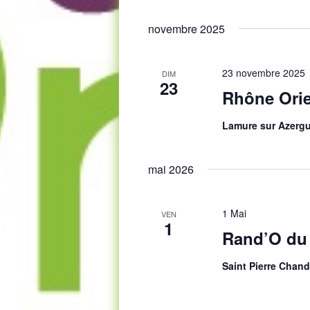
Sélect
clé.
une
novembre 2025
date.
23 novembre 2025
DIM
23
Rhône Orie
Lamure sur Azerg
mai 2026
1 Mai
VEN
1
Rand’O du
Saint Pierre Chand