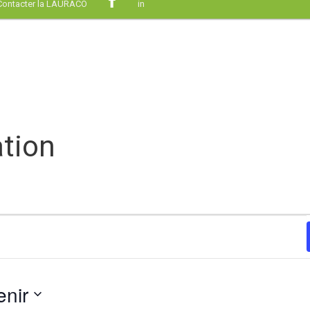
Contacter la LAURACO
in
ation
enir