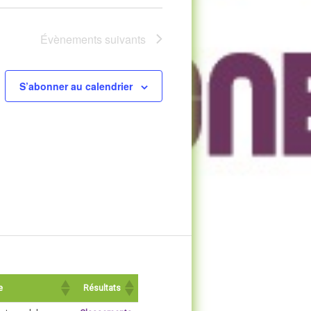
Évènements
suivants
S’abonner au calendrier
e
Résultats