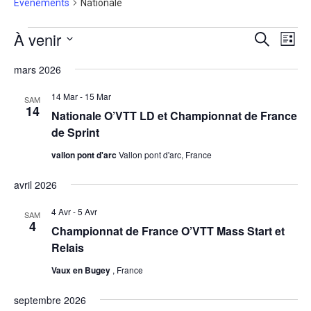
Évènements
Nationale
Évènements
À venir
Recherche
Navig
Recherche
Liste
de
et
vues
Sélectionnez
navigation
Évène
une
mars 2026
de
date.
vues
14 Mar
-
15 Mar
Évènement
SAM
14
Nationale O’VTT LD et Championnat de France
de Sprint
vallon pont d'arc
Vallon pont d'arc, France
avril 2026
4 Avr
-
5 Avr
SAM
4
Championnat de France O’VTT Mass Start et
Relais
Vaux en Bugey
, France
septembre 2026