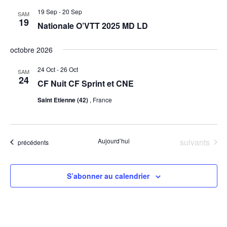
19 Sep
-
20 Sep
SAM
19
Nationale O’VTT 2025 MD LD
octobre 2026
24 Oct
-
26 Oct
SAM
24
CF Nuit CF Sprint et CNE
Saint Etienne (42)
, France
Évènements
Aujourd’hui
suivants
Évènements
précédents
S’abonner au calendrier