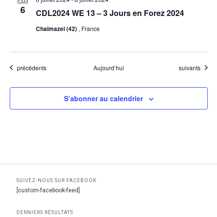
SAM
6
CDL2024 WE 13 – 3 Jours en Forez 2024
Chalmazel (42)
, France
Évènements
Évènements
précédents
Aujourd’hui
suivants
S’abonner au calendrier
SUIVEZ-NOUS SUR FACEBOOK
[custom-facebook-feed]
DERNIERS RÉSULTATS