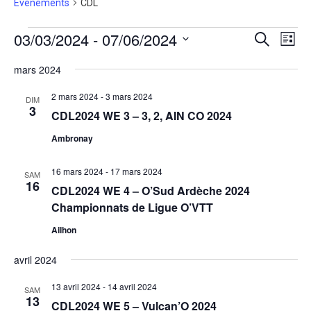
Évènements
CDL
Évènements
03/03/2024
 - 
07/06/2024
Recherche
Navig
Recherche
Liste
de
et
vues
Sélectionnez
navigation
Évène
une
mars 2024
de
date.
vues
2 mars 2024
-
3 mars 2024
Évènement
DIM
3
CDL2024 WE 3 – 3, 2, AIN CO 2024
Ambronay
16 mars 2024
-
17 mars 2024
SAM
16
CDL2024 WE 4 – O’Sud Ardèche 2024
Championnats de Ligue O’VTT
Ailhon
avril 2024
13 avril 2024
-
14 avril 2024
SAM
13
CDL2024 WE 5 – Vulcan’O 2024